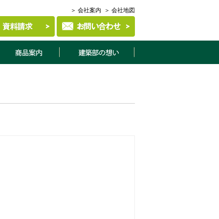
＞ 会社案内
＞ 会社地図
商品案内
建築部について