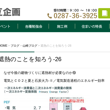
ト
各種勉強会
施工例
住まいの特長
HOME
>
ブログ
>
山崎ブログ
>
遮熱のことを知ろう-26
遮熱のことを知ろう-26
なぜ今後の建物づくりに遮熱材が必要なのか⑲
電気とＣＯ２と夏と石炭火力-Ⅱ／電気製造過程のエネルギー効率