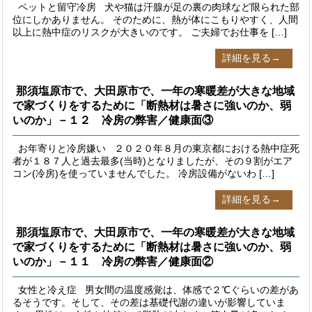
ペットと留守冷房 犬や猫は汗腺が足の裏の肉球など限られた部
位にしかありません。 そのために、熱が体にこもりやすく、人間
以上に熱中症のリスクが大きいのです。 ご夫婦でお仕事を […]
詳細を見る→
那須塩原市で、大田原市で、一年の寒暖差が大きな地域
で家づくりをするために「断熱材は暑さに強いのか、弱
いのか」－１２ 冷房の弊害／健康面③
お年寄りと冷房嫌い ２０２０年８月の東京都における熱中症死
者が１８７人と過去最多(当時)となりましたが、その９割がエア
コン(冷房)を使っていませんでした。 冷房設備がないわ […]
詳細を見る→
那須塩原市で、大田原市で、一年の寒暖差が大きな地域
で家づくりをするために「断熱材は暑さに強いのか、弱
いのか」－１１ 冷房の弊害／健康面②
女性と冷え症 男女間の温度感覚は、体感で２℃ぐらいの差があ
るそうです。そして、その差は基礎代謝の違いが影響していま