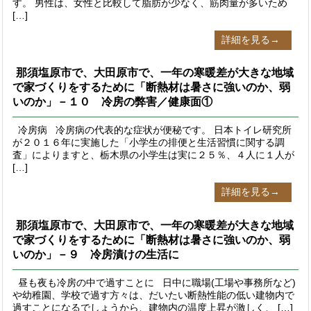
す。 男性は、女性と比較して脂肪が少なく、筋肉量が多いため
[…]
詳細を見る→
那須塩原市で、大田原市で、一年の寒暖差が大きな地域
で家づくりをするために「断熱材は暑さに強いのか、弱
いのか」－１０ 冷房の弊害／健康面①
冷房病 冷房病の代表的な症状が便秘です。 日本トイレ研究所
が２０１６年に実施した「小学生の排便と生活習慣に関する調
査」によりますと、栃木県の小学生は実に２５％、４人に１人が
[…]
詳細を見る→
那須塩原市で、大田原市で、一年の寒暖差が大きな地域
で家づくりをするために「断熱材は暑さに強いのか、弱
いのか」－９ 冷房漬けの生活に
昼も夜も冷房の中で過すことに 日中に職場(工場や事務所など)
や幼稚園、学校で過す方々は、だいたい断熱性能の低い建物内で
過すことになるでしょうから、建物内の温度上昇が激しく、 […]