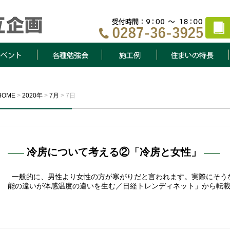
ト
各種勉強会
施工例
住まいの特長
HOME
>
2020年
>
7月
>
7日
冷房について考える②「冷房と女性」
一般的に、男性より女性の方が寒がりだと言われます。実際にそうな
能の違いが体感温度の違いを生む／日経トレンディネット」から転載さ