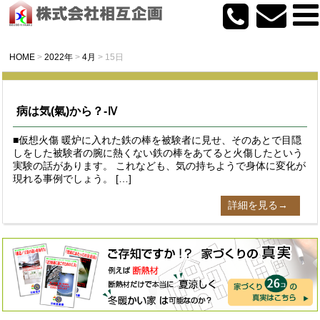
HOME
>
2022年
>
4月
>
15日
病は気(氣)から？-Ⅳ
■仮想火傷 暖炉に入れた鉄の棒を被験者に見せ、そのあとで目隠
しをした被験者の腕に熱くない鉄の棒をあてると火傷したという
実験の話があります。 これなども、気の持ちようで身体に変化が
現れる事例でしょう。 […]
詳細を見る→