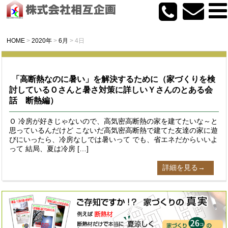
HOME
>
2020年
>
6月
>
4日
「高断熱なのに暑い」を解決するために（家づくりを検
討しているＯさんと暑さ対策に詳しいＹさんのとある会
話 断熱編）
Ｏ 冷房が好きじゃないので、高気密高断熱の家を建てたいな～と
思っているんだけど こないだ高気密高断熱で建てた友達の家に遊
びにいったら、冷房なしでは暑いって でも、省エネだからいいよ
って 結局、夏は冷房 […]
詳細を見る→