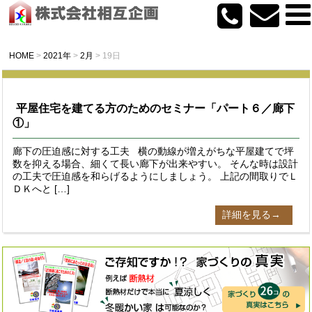
HOME
>
2021年
>
2月
>
19日
平屋住宅を建てる方のためのセミナー「パート６／廊下
①」
廊下の圧迫感に対する工夫 横の動線が増えがちな平屋建てで坪
数を抑える場合、細くて長い廊下が出来やすい。 そんな時は設計
の工夫で圧迫感を和らげるようにしましょう。 上記の間取りでＬ
ＤＫへと […]
詳細を見る→