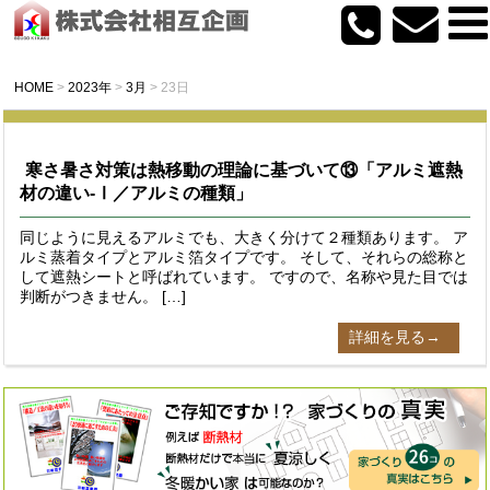
HOME
>
2023年
>
3月
>
23日
寒さ暑さ対策は熱移動の理論に基づいて⑬「アルミ遮熱
材の違い-Ⅰ／アルミの種類」
同じように見えるアルミでも、大きく分けて２種類あります。 ア
ルミ蒸着タイプとアルミ箔タイプです。 そして、それらの総称と
して遮熱シートと呼ばれています。 ですので、名称や見た目では
判断がつきません。 […]
詳細を見る→