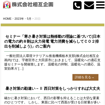
HOME
>
2023年
>
5月
>
20日
セミナー「寒さ暑さ対策は熱移動の理論に基づいて(日本
の電力の約８割は火力発電 電力消費を減らしてＣＯ２排
出を削減しよう)」のご案内
一般社団法人環境マテリアル推進機構栃木支部(株式会社相互企
画内)では、宇都宮市と大田原市におきまして、温暖化への適応支
援セミナーを開催致します。 温暖化の抑制、温暖化への適応、温
室効果ガ […]
詳細を見る→
暑さ対策の勘違い－Ⅱ 西日対策をしっかりすれば大丈夫
確かに暑さ対策において、西日の影響を抑えることは大切な要素
のひとつです。 しかし、東面に比べて西面が受ける日射量が多い