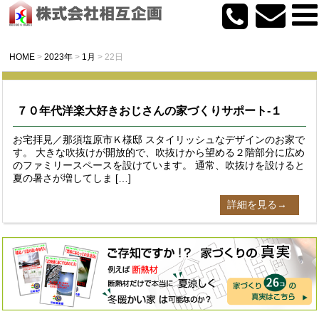
HOME
>
2023年
>
1月
>
22日
７０年代洋楽大好きおじさんの家づくりサポート-１
お宅拝見／那須塩原市Ｋ様邸 スタイリッシュなデザインのお家で
す。 大きな吹抜けが開放的で、吹抜けから望める２階部分に広め
のファミリースペースを設けています。 通常、吹抜けを設けると
夏の暑さが増してしま […]
詳細を見る→