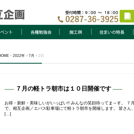
ト
各種勉強会
施工例
住まいの特長
HOME
>
2022年
>
7月
>
2日
７月の軽トラ朝市は１０日開催です
お得・新鮮・美味しいがいっぱい!! みんなの笑顔待ってま～す。 
で、相互企画／エバス駐車場にて軽トラ朝市を開催します。 皆さん
[…]