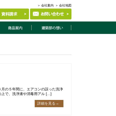
＞ 会社案内
＞ 会社地図
商品案内
建築部について
３月の５年間に、エアコンの誤った洗浄
上で、洗浄液や消毒用アル […]
詳細を見る→