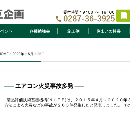
ト
各種勉強会
施工例
住まいの特長
HOME
>
2020年
>
6月
>
26日
エアコン火災事故多発
製品評価技術基盤機構(ＮＩＴＥ)は、２０１５年４月～２０２０年
方法による火災などの事故が２６３件発生したと発表しました。 その