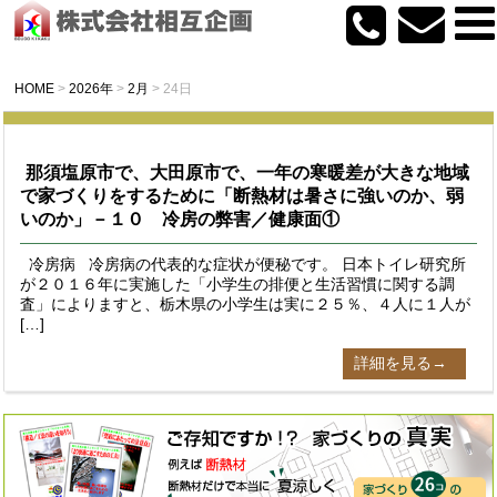
HOME
>
2026年
>
2月
>
24日
那須塩原市で、大田原市で、一年の寒暖差が大きな地域
で家づくりをするために「断熱材は暑さに強いのか、弱
いのか」－１０ 冷房の弊害／健康面①
冷房病 冷房病の代表的な症状が便秘です。 日本トイレ研究所
が２０１６年に実施した「小学生の排便と生活習慣に関する調
査」によりますと、栃木県の小学生は実に２５％、４人に１人が
[…]
詳細を見る→