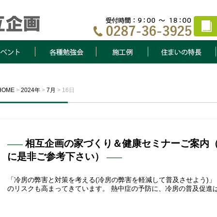
ト
各種勉強会
施工例
住まいの特長
HOME
>
2024年
>
7月
>
16日
相互企画の家づくり＆健康セミナーご案内
に是非ご参考下さい）
「冷房の弊害と対策を考える(冷房の弊害を軽減して普及させよう)
のリスクも高まってきています。 熱中症の予防に、冷房の普及促進は避