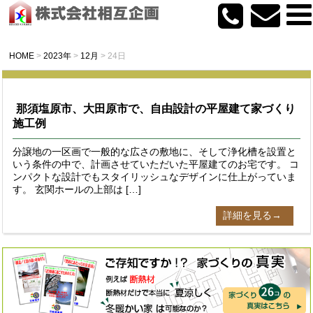
HOME
>
2023年
>
12月
>
24日
那須塩原市、大田原市で、自由設計の平屋建て家づくり
施工例
分譲地の一区画で一般的な広さの敷地に、そして浄化槽を設置と
いう条件の中で、計画させていただいた平屋建てのお宅です。 コ
ンパクトな設計でもスタイリッシュなデザインに仕上がっていま
す。 玄関ホールの上部は […]
詳細を見る→