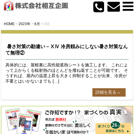
HOME
>
2023年
>
6月
>
4日
暑さ対策の勘違い－ⅩⅣ 冷房頼みにしない暑さ対策なん
て無理②
具体的には、屋根裏に高性能遮熱シートを施工します。 これによ
って上からくる輻射熱のほとんどを撥ね返すことが可能です。 そ
うすれば、屋内の温度上昇を大きく抑制することが出来、冷房が
不要とはいかないまでも […]
詳細を見る→