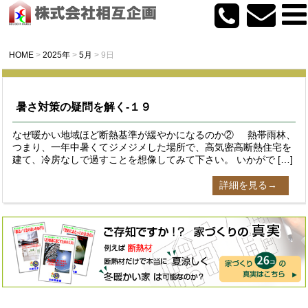
HOME
>
2025年
>
5月
>
9日
暑さ対策の疑問を解く-１９
なぜ暖かい地域ほど断熱基準が緩やかになるのか② 熱帯雨林、
つまり、一年中暑くてジメジメした場所で、高気密高断熱住宅を
建て、冷房なしで過すことを想像してみて下さい。 いかがで […]
詳細を見る→