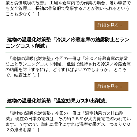
策と労働環境の改善」 工場や倉庫内での作業の場合、暑い季節で
も安全管理上、長袖の作業服で従事することが強いられるという
ことも少なく […]
詳細を見る→
建物の温暖化対策塾「冷凍／冷蔵倉庫の結露防止とラン
ニングコスト削減」
「建物の温暖化対策塾」今回の一冊は「冷凍／冷蔵倉庫の結露
防止とランニングコスト削減」 低温で維持される冷凍／冷蔵倉庫
の結露を防止するには、どうすればよいのでしょうか。 ところ
で、結露はど […]
詳細を見る→
建物の温暖化対策塾「温室効果ガス排出削減」
「建物の温暖化対策塾」今回の一冊は「温室効果ガス排出削
減」 現在の日本の電気は、その約７５％が火力発電で賄われてい
ます。 ですので、単純に電化にすれば温室効果ガス、つまりＣＯ
２の排出を減 […]