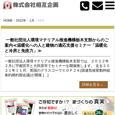
HOME
>
2022年
>
1月
>
28日
一般社団法人環境マテリアル推進機構栃木支部からのご
案内≪温暖化への人と建物の適応支援セミナー「温暖化
と冷房と免疫力」≫
一般社団法人環境マテリアル推進機構栃木支部では、２０２２年
２月に宇都宮市と大田原市でセミナーを開催致します。 去る２０
２１年１１月、英国のグラスゴーでＣＯＰ２６(国連気候変動枠組
条約締約国会議)が開催 […]
詳細を見る→