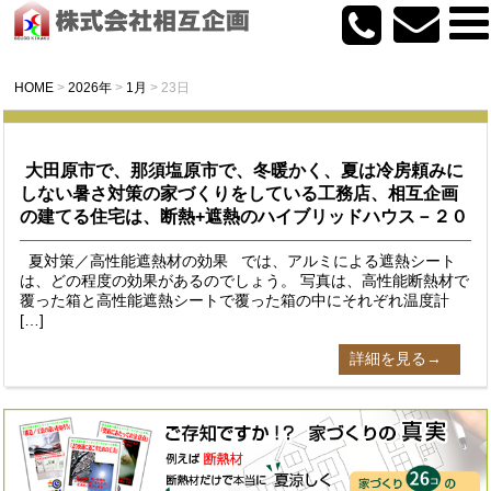
HOME
>
2026年
>
1月
>
23日
大田原市で、那須塩原市で、冬暖かく、夏は冷房頼みに
しない暑さ対策の家づくりをしている工務店、相互企画
の建てる住宅は、断熱+遮熱のハイブリッドハウス－２０
夏対策／高性能遮熱材の効果 では、アルミによる遮熱シート
は、どの程度の効果があるのでしょう。 写真は、高性能断熱材で
覆った箱と高性能遮熱シートで覆った箱の中にそれぞれ温度計
[…]
詳細を見る→