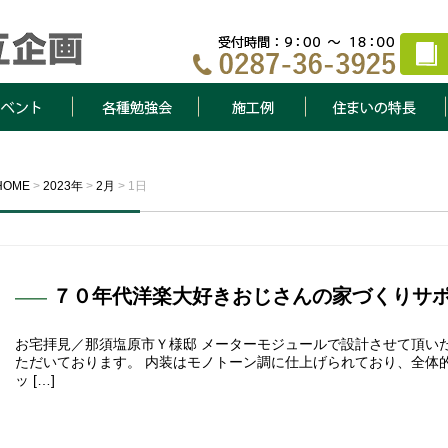
ト
各種勉強会
施工例
住まいの特長
HOME
>
2023年
>
2月
>
1日
７０年代洋楽大好きおじさんの家づくりサポー
お宅拝見／那須塩原市Ｙ様邸 メーターモジュールで設計させて頂い
ただいております。 内装はモノトーン調に仕上げられており、全体
ッ […]