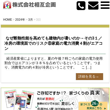
HOME
>
2024年
>
3月
>
3日
なぜ断熱性能を高めても建物内が暑いのか－その3１／
冷房の環境面でのリスク⑧家庭の電力消費４割がエアコ
ン
経済産業省によりますと、夏の午後７時ごろの家庭の電力使用
割合ではエアコンが３８％を占めているということです。つま
り、消費電力の約４割が冷房ということです。 こ […]
詳細を見る→