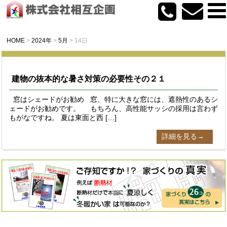
HOME
>
2024年
>
5月
>
14日
建物の抜本的な暑さ対策の必要性その２１
窓はシェードがお勧め 窓、特に大きな窓には、遮熱性のあるシ
ェードがお勧めです。 もちろん、高性能サッシの採用は言わず
もがなですね。 夏は東面と西 […]
詳細を見る→