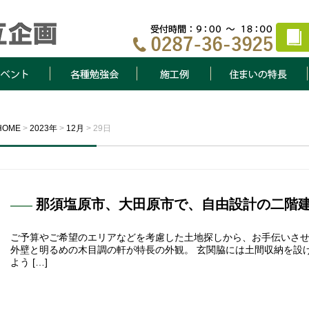
ト
各種勉強会
施工例
住まいの特長
HOME
>
2023年
>
12月
>
29日
那須塩原市、大田原市で、自由設計の二階
ご予算やご希望のエリアなどを考慮した土地探しから、お手伝いさせ
外壁と明るめの木目調の軒が特長の外観。 玄関脇には土間収納を設
よう […]