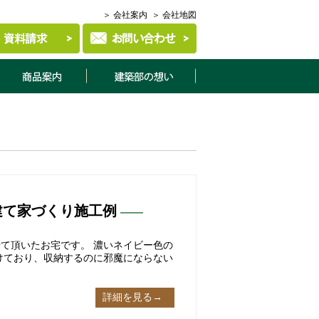
＞ 会社案内
＞ 会社地図
商品案内
建築部について
建て家づくり施工例
て頂いたお宅です。 濃いネイビー色の
けており、収納するのに邪魔にならない
詳細を見る→