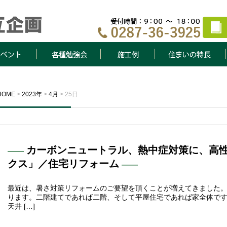
ト
各種勉強会
施工例
住まいの特長
HOME
>
2023年
>
4月
>
25日
カーボンニュートラル、熱中症対策に、高
クス」／住宅リフォーム
最近は、暑さ対策リフォームのご要望を頂くことが増えてきました。
ります。二階建てであれば二階、そして平屋住宅であれば家全体です
天井 […]