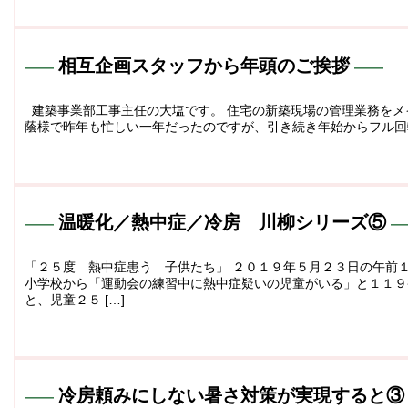
相互企画スタッフから年頭のご挨拶
建築事業部工事主任の大塩です。 住宅の新築現場の管理業務をメ
蔭様で昨年も忙しい一年だったのですが、引き続き年始からフル回転
温暖化／熱中症／冷房 川柳シリーズ⑤
「２５度 熱中症患う 子供たち」 ２０１９年５月２３日の午前
小学校から「運動会の練習中に熱中症疑いの児童がいる」と１１９
と、児童２５ […]
冷房頼みにしない暑さ対策が実現すると③