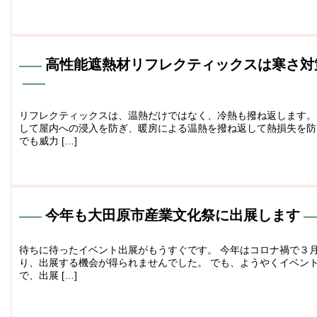
高性能遮熱材リフレクティックスは寒さ対
リフレクティックスは、温熱だけではなく、冷熱も撥ね返します。
して屋内への浸入を防ぎ、暖房による温熱を撥ね返して熱損失を防
でも威力 […]
今年も大田原市産業文化祭に出展します
待ちに待ったイベント出展がもうすぐです。 今年はコロナ禍で３
り、出展する機会が得られませんでした。 でも、ようやくイベン
で、出展 […]