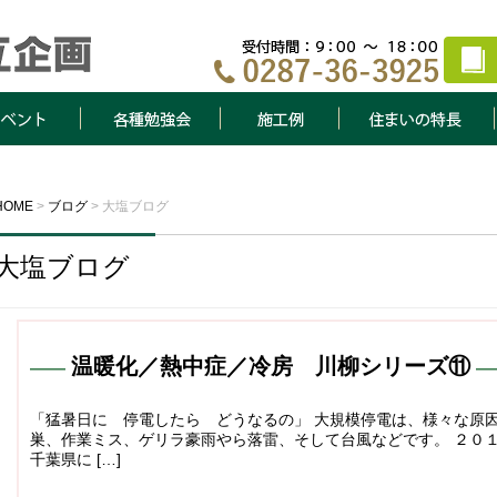
ト
各種勉強会
施工例
住まいの特長
HOME
>
ブログ
>
大塩ブログ
大塩ブログ
温暖化／熱中症／冷房 川柳シリーズ⑪
「猛暑日に 停電したら どうなるの」 大規模停電は、様々な原
巣、作業ミス、ゲリラ豪雨やら落雷、そして台風などです。 ２０
千葉県に […]