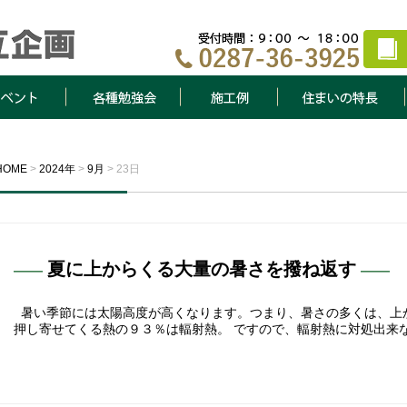
ト
各種勉強会
施工例
住まいの特長
HOME
>
2024年
>
9月
>
23日
夏に上からくる大量の暑さを撥ね返す
暑い季節には太陽高度が高くなります。つまり、暑さの多くは、上
押し寄せてくる熱の９３％は輻射熱。 ですので、輻射熱に対処出来な