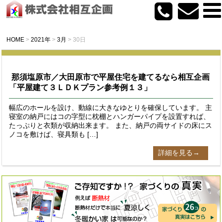
HOME
>
2021年
>
3月
>
30日
那須塩原市／大田原市で平屋住宅を建てるなら相互企画
「平屋建て３ＬＤＫプラン参考例１３」
幅広のホールを設け、動線に大きなゆとりを確保しています。 主
寝室の納戸にはコの字型に枕棚とハンガーパイプを設置すれば、
たっぷりと衣類が収納出来ます。 また、納戸の両サイドの床にス
ノコを敷けば、寝具類も […]
詳細を見る→