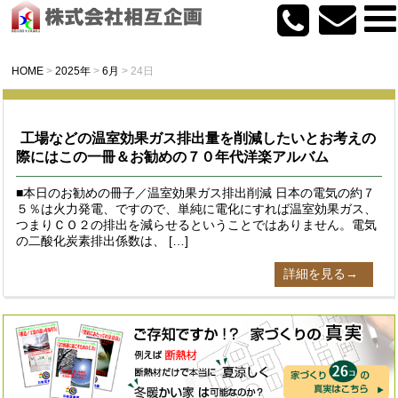
HOME
>
2025年
>
6月
>
24日
工場などの温室効果ガス排出量を削減したいとお考えの
際にはこの一冊＆お勧めの７０年代洋楽アルバム
■本日のお勧めの冊子／温室効果ガス排出削減 日本の電気の約７
５％は火力発電、ですので、単純に電化にすれば温室効果ガス、
つまりＣＯ２の排出を減らせるということではありません。電気
の二酸化炭素排出係数は、 […]
詳細を見る→