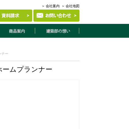
＞ 会社案内
＞ 会社地図
商品案内
建築部について
ンナー
ホームプランナー