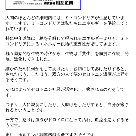
人間のほとんどの細胞内には、ミトコンドリアが生息していま
す。しすて、ミトコンドリアは私たちにエネルギーを供給してく
れています。
特に中年以降は、糖を分解して得られるエネルギーよりも、ミト
コンドリアによるエネルギー供給の重要性が増してきます。
極々原始的な生物の時代から、生物は「共生」を前提に存続、発
展、進化してきました。
誰かのために何かをしてあげたり、親切にしてあげたりすると、
されたほう、したほう、双方の人で脳のセロトニン濃度が上昇す
るそうです。
それによってセロトニン神経が活性化し、癒されるのだそうで
す。
つまり、人に親切にしたり、人助けをしたりすると、自分が癒さ
れるということです。
一方で、怒りは血液がドロドロになって汚れ、血流を悪くするそ
うです。
更に、ホルモンの調整機能も低下するそうです。