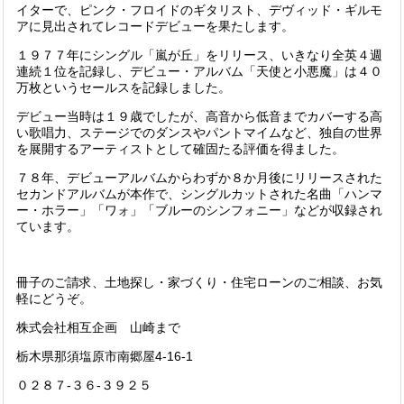
イター
で、
ピンク・フロイド
のギタリスト、
デヴィッド・ギルモ
ア
に見出されてレコードデビューを果たします。
１９７７年にシングル「
嵐が丘
」をリリース、いきなり全英４週
連続１位を記録し、デビュー・アルバム「
天使と小悪魔
」は４０
万枚というセールスを記録しました。
デビュー当時は１９歳でしたが、高音から低音までカバーする高
い歌唱力、ステージでの
ダンス
や
パントマイム
など、独自の世界
を展開する
アーティスト
として確固たる評価を得ました。
７８年、デビューアルバムからわずか８か月後にリリースされた
セカンドアルバムが本作で、シングルカットされた名曲「ハンマ
ー・ホラー」「ワォ」「ブルーのシンフォニー」などが収録され
ています。
冊子のご請求、土地探し・家づくり・住宅ローンのご相談、お気
軽にどうぞ。
株式会社相互企画 山崎まで
栃木県那須塩原市南郷屋4-16-1
０２８７-３６-３９２５