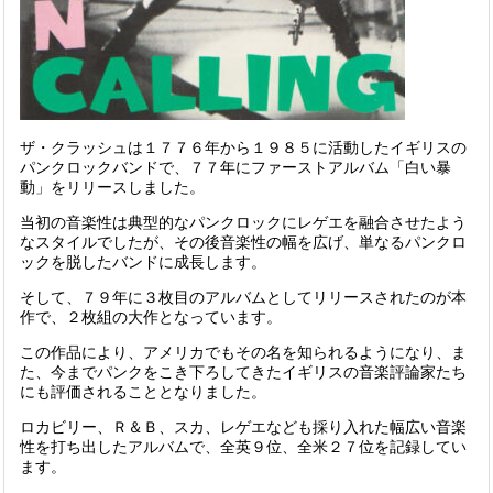
ザ・クラッシュは１７７６年から１９８５に活動したイギリスの
パンクロック
バンド
で、７７年にファーストアルバム「白い暴
動」をリリースしました。
当初の音楽性は典型的なパンクロックにレゲエを融合させたよう
なスタイルでしたが、その後音楽性の幅を広げ、単なるパンクロ
ックを脱したバンドに成長します。
そして、７９年に３枚目のアルバムとしてリリースされたのが本
作で、２枚組の大作となっています。
この作品により、
アメリカ
でもその名を知られるようになり、ま
た、今までパンクをこき下ろしてきたイギリスの音楽評論家たち
にも評価されることとなりました。
ロカビリー、Ｒ＆Ｂ、スカ、レゲエなども採り入れた幅広い音楽
性を打ち出したアルバムで、全英９位、全米２７位を記録してい
ます。