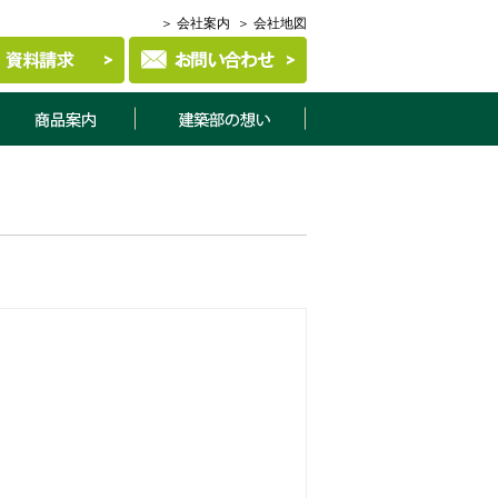
＞ 会社案内
＞ 会社地図
商品案内
建築部について