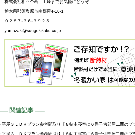
株式会社相互企画 山崎までお気軽にどうぞ
栃木県那須塩原市南郷屋4-16-1
０２８７-３６-３９２５
yamazaki@sougokikaku.co.jp
関連記事
> 平屋３ＬＤＫプラン参考間取り【８帖主寝室に６畳子供部屋二間のプ
> 平屋３ＬＤＫプラン参考間取り【８帖主寝室に６畳子供部屋二間のプ