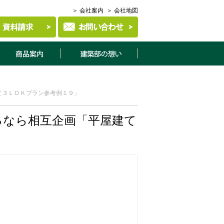
＞ 会社案内
＞ 会社地図
商品案内
建築部について
て３ＬＤＫプラン参考例１９」
るなら相互企画「平屋建て