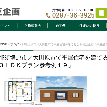
ト
各種勉強会
施工例
住まいの特長
HOME
>
ブログ
>
那須塩原市／大田原市で平屋住宅を建てるなら相互企画「平屋建
那須塩原市／大田原市で平屋住宅を建て
３ＬＤＫプラン参考例１９」