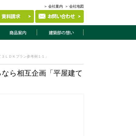
＞ 会社案内
＞ 会社地図
商品案内
建築部について
て３ＬＤＫプラン参考例１１」
るなら相互企画「平屋建て