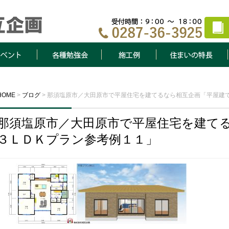
ト
各種勉強会
施工例
住まいの特長
HOME
>
ブログ
>
那須塩原市／大田原市で平屋住宅を建てるなら相互企画「平屋建
那須塩原市／大田原市で平屋住宅を建て
３ＬＤＫプラン参考例１１」