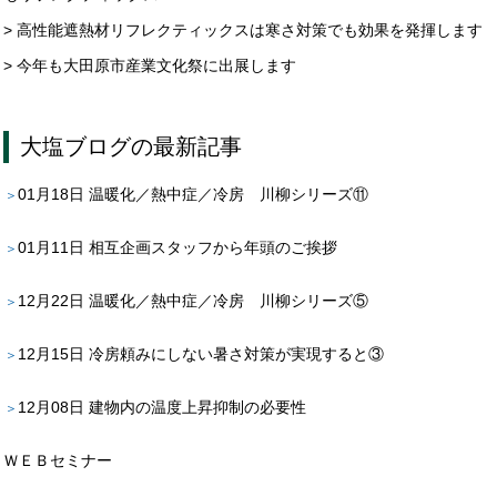
> 高性能遮熱材リフレクティックスは寒さ対策でも効果を発揮します
> 今年も大田原市産業文化祭に出展します
大塩ブログ
の最新記事
01月18日
温暖化／熱中症／冷房 川柳シリーズ⑪
01月11日
相互企画スタッフから年頭のご挨拶
12月22日
温暖化／熱中症／冷房 川柳シリーズ⑤
12月15日
冷房頼みにしない暑さ対策が実現すると③
12月08日
建物内の温度上昇抑制の必要性
ＷＥＢセミナー