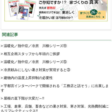
関連記事
> 温暖化／熱中症／冷房 川柳シリーズ⑪
> 相互企画スタッフから年頭のご挨拶
> 温暖化／熱中症／冷房 川柳シリーズ⑤
> 冷房頼みにしない暑さ対策が実現すると③
> 建物内の温度上昇抑制の必要性
> 宇都宮インターパークで開催される「工務店と話そう」に出展しま
す
> 屋根の直下階が大変だ～!!
> 工場、倉庫、店舗、畜舎などの暑さ対策、寒さ対策、光熱費削減に
もリフレクティックス!!