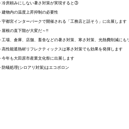
> 冷房頼みにしない暑さ対策が実現すると③
> 建物内の温度上昇抑制の必要性
> 宇都宮インターパークで開催される「工務店と話そう」に出展します
> 屋根の直下階が大変だ～!!
> 工場、倉庫、店舗、畜舎などの暑さ対策、寒さ対策、光熱費削減にもリ
> 高性能遮熱材リフレクティックスは寒さ対策でも効果を発揮します
> 今年も大田原市産業文化祭に出展します
> 防蟻処理(シロアリ対策)はエコボロン