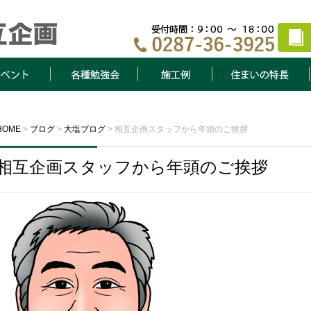
ト
各種勉強会
施工例
住まいの特長
HOME
>
ブログ
>
大塩ブログ
>
相互企画スタッフから年頭のご挨拶
相互企画スタッフから年頭のご挨拶