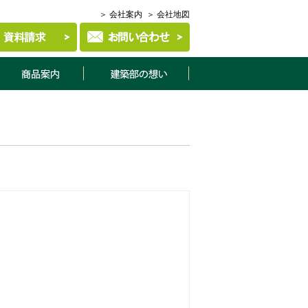
＞ 会社案内
＞ 会社地図
商品案内
建築部について