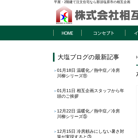
平屋・2階建て注文住宅なら那須塩原市の相互企画
HOME
コンセプト
イベン
大塩ブログ
の最新記事
01月18日
温暖化／熱中症／冷房
川柳シリーズ⑪
01月11日
相互企画スタッフから年
頭のご挨拶
12月22日
温暖化／熱中症／冷房
川柳シリーズ⑤
12月15日
冷房頼みにしない暑さ対
策が実現すると③