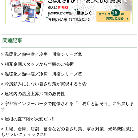
関連記事
> 温暖化／熱中症／冷房 川柳シリーズ⑪
> 相互企画スタッフから年頭のご挨拶
> 温暖化／熱中症／冷房 川柳シリーズ⑤
> 冷房頼みにしない暑さ対策が実現すると③
> 建物内の温度上昇抑制の必要性
> 宇都宮インターパークで開催される「工務店と話そう」に出展しま
す
> 屋根の直下階が大変だ～!!
> 工場、倉庫、店舗、畜舎などの暑さ対策、寒さ対策、光熱費削減に
もリフレクティックス!!