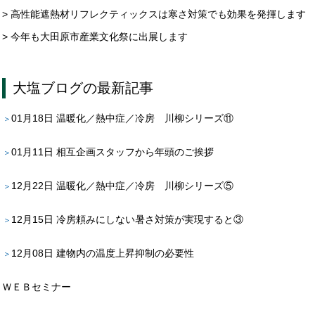
> 高性能遮熱材リフレクティックスは寒さ対策でも効果を発揮します
> 今年も大田原市産業文化祭に出展します
大塩ブログ
の最新記事
01月18日
温暖化／熱中症／冷房 川柳シリーズ⑪
01月11日
相互企画スタッフから年頭のご挨拶
12月22日
温暖化／熱中症／冷房 川柳シリーズ⑤
12月15日
冷房頼みにしない暑さ対策が実現すると③
12月08日
建物内の温度上昇抑制の必要性
ＷＥＢセミナー