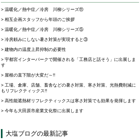
> 温暖化／熱中症／冷房 川柳シリーズ⑪
> 相互企画スタッフから年頭のご挨拶
> 温暖化／熱中症／冷房 川柳シリーズ⑤
> 冷房頼みにしない暑さ対策が実現すると③
> 建物内の温度上昇抑制の必要性
> 宇都宮インターパークで開催される「工務店と話そう」に出展しま
す
> 屋根の直下階が大変だ～!!
> 工場、倉庫、店舗、畜舎などの暑さ対策、寒さ対策、光熱費削減に
もリフレクティックス!!
> 高性能遮熱材リフレクティックスは寒さ対策でも効果を発揮します
> 今年も大田原市産業文化祭に出展します
大塩ブログ
の最新記事