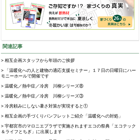
関連記事
> 相互企画スタッフから年頭のご挨拶
> 「温暖化への人と建物の適応支援セミナー」１７日の日曜日にハー
モニーホールで開催です
> 温暖化／熱中症／冷房 川柳シリーズ⑧
> 温暖化／熱中症／冷房 川柳シリーズ③
> 冷房頼みにしない暑さ対策が実現すると①
> 相互企画の手づくりパンフレットご紹介「温暖化への対処」
> 宇都宮市のマロニエプラザで実施されますエコの祭典「エコテック
＆ライフとちぎ」に出展します