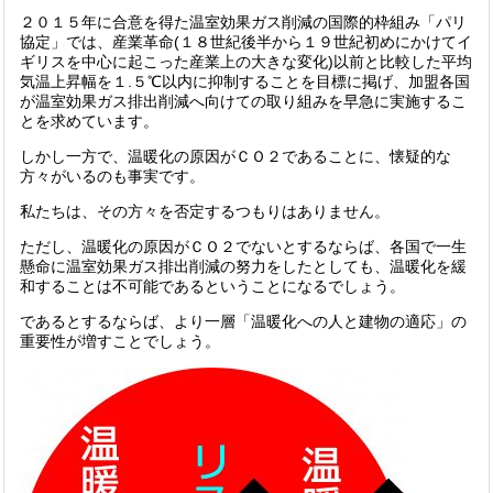
２０１５年に合意を得た温室効果ガス削減の国際的枠組み「パリ
協定」では、産業革命(１８世紀後半から１９世紀初めにかけてイ
ギリスを中心に起こった産業上の大きな変化)以前と比較した平均
気温上昇幅を１.５℃以内に抑制することを目標に掲げ、加盟各国
が温室効果ガス排出削減へ向けての取り組みを早急に実施するこ
とを求めています。
しかし一方で、温暖化の原因がＣＯ２であることに、懐疑的な
方々がいるのも事実です。
私たちは、その方々を否定するつもりはありません。
ただし、温暖化の原因がＣＯ２でないとするならば、各国で一生
懸命に温室効果ガス排出削減の努力をしたとしても、温暖化を緩
和することは不可能であるということになるでしょう。
であるとするならば、より一層「温暖化への人と建物の適応」の
重要性が増すことでしょう。