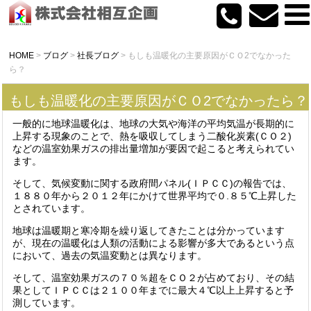
HOME
>
ブログ
>
社長ブログ
>
もしも温暖化の主要原因がＣＯ2でなかった
ら？
もしも温暖化の主要原因がＣＯ2でなかったら？
一般的に地球温暖化は、地球の大気や海洋の平均気温が長期的に
上昇する現象のことで、熱を吸収してしまう二酸化炭素(ＣＯ２)
などの温室効果ガスの排出量増加が要因で起こると考えられてい
ます。
そして、気候変動に関する政府間パネル(ＩＰＣＣ)の報告では、
１８８０年から２０１２年にかけて世界平均で０.８５℃上昇した
とされています。
地球は温暖期と寒冷期を繰り返してきたことは分かっています
が、現在の温暖化は人類の活動による影響が多大であるという点
において、過去の気温変動とは異なります。
そして、温室効果ガスの７０％超をＣＯ２が占めており、その結
果としてＩＰＣＣは２１００年までに最大４℃以上上昇すると予
測しています。