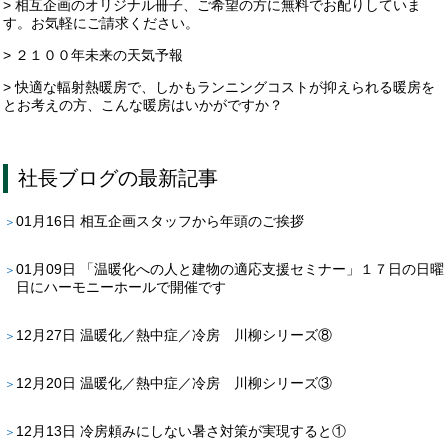
> 相互企画のオリジナル冊子、ご希望の方に無料でお配りしていま
す。お気軽にご請求ください。
> ２１００年未来の天気予報
> 快適な輻射熱暖房で、しかもランニングコストが抑えられる暖房を
とお考えの方、こんな暖房はいかがですか？
社長ブログ
の最新記事
01月16日
相互企画スタッフから年頭のご挨拶
01月09日
「温暖化への人と建物の適応支援セミナー」１７日の日曜
日にハーモニーホールで開催です
12月27日
温暖化／熱中症／冷房 川柳シリーズ⑧
12月20日
温暖化／熱中症／冷房 川柳シリーズ③
12月13日
冷房頼みにしない暑さ対策が実現すると①