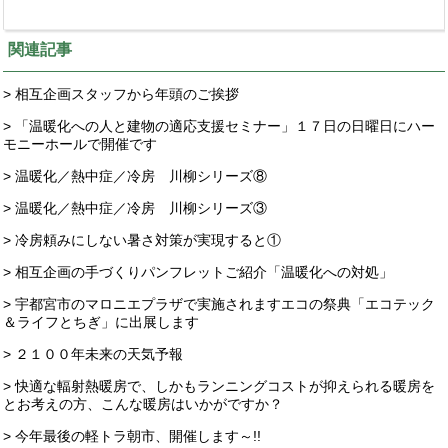
関連記事
> 相互企画スタッフから年頭のご挨拶
> 「温暖化への人と建物の適応支援セミナー」１７日の日曜日にハー
モニーホールで開催です
> 温暖化／熱中症／冷房 川柳シリーズ⑧
> 温暖化／熱中症／冷房 川柳シリーズ③
> 冷房頼みにしない暑さ対策が実現すると①
> 相互企画の手づくりパンフレットご紹介「温暖化への対処」
> 宇都宮市のマロニエプラザで実施されますエコの祭典「エコテック
＆ライフとちぎ」に出展します
> ２１００年未来の天気予報
> 快適な輻射熱暖房で、しかもランニングコストが抑えられる暖房を
とお考えの方、こんな暖房はいかがですか？
> 今年最後の軽トラ朝市、開催します～!!