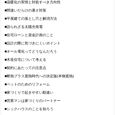
■温暖化の実情と対処すべき方向性
■間違いだらけの暑さ対策
■平屋建ての落とし穴と解消方法
■語られざる太陽光発電
■住宅ローンと資金計画のこと
■設計の際に気づきにくいポイント
■オール電化ってどうなんだろう
■木造住宅について考える
■契約にあたっての注意点
■断熱プラス遮熱時代への決定版(本物遮熱)
■ペットのためのリフォーム
■家づくりで起きやすい勘違い
■営業マンは家づくりのパートナー
■シックハウスのことを知ろう