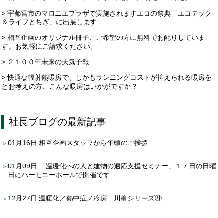
> 宇都宮市のマロニエプラザで実施されますエコの祭典「エコテック
＆ライフとちぎ」に出展します
> 相互企画のオリジナル冊子、ご希望の方に無料でお配りしていま
す。お気軽にご請求ください。
> ２１００年未来の天気予報
> 快適な輻射熱暖房で、しかもランニングコストが抑えられる暖房を
とお考えの方、こんな暖房はいかがですか？
社長ブログ
の最新記事
01月16日
相互企画スタッフから年頭のご挨拶
01月09日
「温暖化への人と建物の適応支援セミナー」１７日の日曜
日にハーモニーホールで開催です
12月27日
温暖化／熱中症／冷房 川柳シリーズ⑧