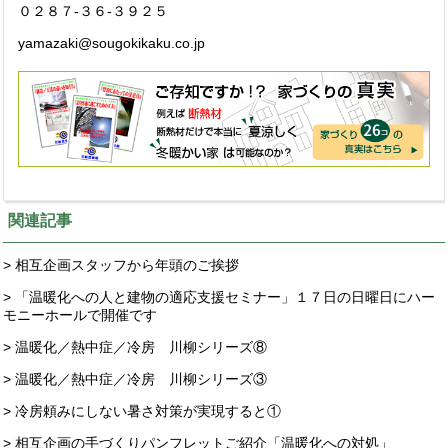
０２８７-３６-３９２５
yamazaki@sougokikaku.co.jp
関連記事
> 相互企画スタッフから年頭のご挨拶
> 「温暖化への人と建物の適応支援セミナー」１７日の日曜日にハー
モニーホールで開催です
> 温暖化／熱中症／冷房 川柳シリーズ⑧
> 温暖化／熱中症／冷房 川柳シリーズ③
> 冷房頼みにしない暑さ対策が実現すると①
> 相互企画の手づくりパンフレットご紹介「温暖化への対処」