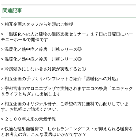
関連記事
> 相互企画スタッフから年頭のご挨拶
> 「温暖化への人と建物の適応支援セミナー」１７日の日曜日にハー
モニーホールで開催です
> 温暖化／熱中症／冷房 川柳シリーズ⑧
> 温暖化／熱中症／冷房 川柳シリーズ③
> 冷房頼みにしない暑さ対策が実現すると①
> 相互企画の手づくりパンフレットご紹介「温暖化への対処」
> 宇都宮市のマロニエプラザで実施されますエコの祭典「エコテック
＆ライフとちぎ」に出展します
> 相互企画のオリジナル冊子、ご希望の方に無料でお配りしていま
す。お気軽にご請求ください。
> ２１００年未来の天気予報
> 快適な輻射熱暖房で、しかもランニングコストが抑えられる暖房を
とお考えの方、こんな暖房はいかがですか？