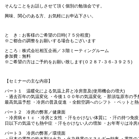
そんなことをお話しさせて頂く個別の勉強会です。
興味、関心のある方、お気軽にお申込下さい。
と き：お客様のご希望の日時(７５分程度)
※ご都合の調整をお願いする場合もございます
ところ：株式会社相互企画／３階ミーティングルーム
参加費：無料
※ご希望の方はご予約をお願い致します(０２８７-３６-３９２５)
【セミナーの主な内容】
パート１ 温暖化による気温上昇と冷房普及(使用機会の増大)
・過去百年の気温変化 ・今後１００年の気温変化 ・那須塩原市の予
最高気温予想 ・冷房の普及促進 ・全館空調へのシフト ・ペットと
パート２ 冷房の弊害／健康面
・冷房病ｅｔｃ ・冷房と女性 ・汗をかけない体質に ・汗の持つ免疫
日以下の気温でも熱中症 ・汗をかけない人の増加 ・お年寄りは冷房
パート３ 冷房の弊害／環境面
・日本の電気の約８割は火力 ・火力発電のエネルギー効率 ・電気の