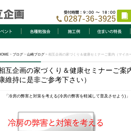
ト
各種勉強会
施工例
住まいの特長
HOME
>
ブログ
>
山崎ブログ
>
相互企画の家づくり＆健康セミナーご案内（マイホ
相互企画の家づくり＆健康セミナーご案
康維持に是非ご参考下さい）
「冷房の弊害と対策を考える(冷房の弊害を軽減して普及させよう)」