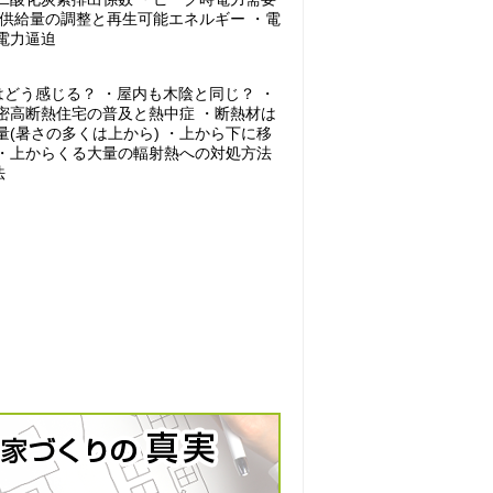
力供給量の調整と再生可能エネルギー ・電
電力逼迫
はどう感じる？ ・屋内も木陰と同じ？ ・
密高断熱住宅の普及と熱中症 ・断熱材は
(暑さの多くは上から) ・上から下に移
 ・上からくる大量の輻射熱への対処方法
法