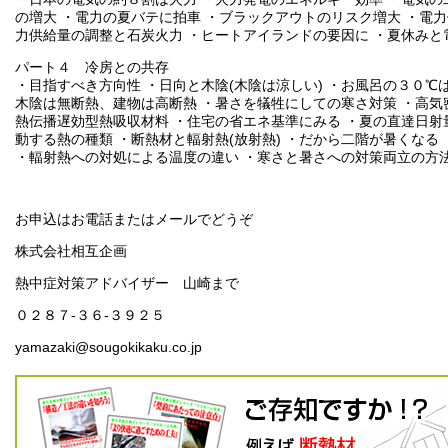
の増大 ・電力の夏バテに拍車 ・ブラックアウトのリスク増大 ・電
力供給量の調整と石炭火力 ・ヒートアイランドの要因に ・夏休みと
パート４ 冷房との共存
・目指すべき方向性 ・日向と木陰(木陰は涼しい) ・お風呂の３０℃
木陰は無断熱、建物は高断熱 ・暑さを犠牲にしての寒さ対策 ・高気
熱伝播遅効型熱吸収材料 ・住宅の省エネ基準にみる ・夏の直達日射量
動する熱の種類 ・断熱材と輻射熱(放射熱) ・だから二階が暑くなる
・輻射熱への対処による温度の違い ・寒さと暑さへの対策両立の方
お申込はお電話またはメールでどうぞ
株式会社相互企画
熱中症対策アドバイザー 山崎まで
０２８７-３６-３９２５
yamazaki@sougokikaku.co.jp