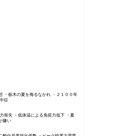
想 ・栃木の夏を侮るなかれ ・２１００年
熱中症
力喪失 ・低体温による免疫力低下 ・夏
が嫌い
二酸化炭素排出係数 ・ピーク時電力需要