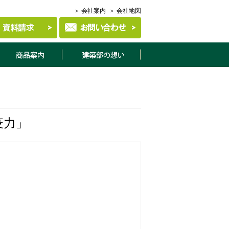
＞ 会社案内
＞ 会社地図
商品案内
建築部について
疫力」