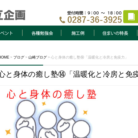
ト
各種勉強会
施工例
住まいの特長
HOME
>
ブログ
>
山崎ブログ
>
心と身体の癒し塾⑭「温暖化と冷房と免疫力」
心と身体の癒し塾⑭「温暖化と冷房と免