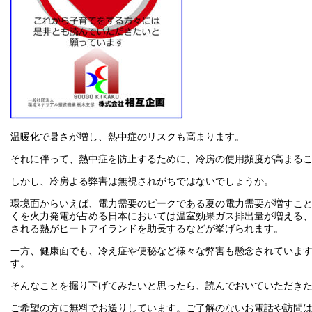
温暖化で暑さが増し、熱中症のリスクも高まります。
それに伴って、熱中症を防止するために、冷房の使用頻度が高まる
しかし、冷房よる弊害は無視されがちではないでしょうか。
環境面からいえば、電力需要のピークである夏の電力需要が増すこ
くを火力発電が占める日本においては温室効果ガス排出量が増える
される熱がヒートアイランドを助長するなどが挙げられます。
一方、健康面でも、冷え症や便秘など様々な弊害も懸念されていま
す。
そんなことを掘り下げてみたいと思ったら、読んでおいていただき
ご希望の方に無料でお送りしています。ご了解のないお電話や訪問