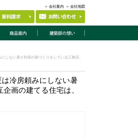
＞ 会社案内
＞ 会社地図
商品案内
建築部について
みにしない暑さ対策の家づくりをしている工務店、
夏は冷房頼みにしない暑
互企画の建てる住宅は、