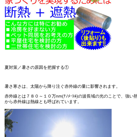
夏対策／暑さの原因を把握する①
暑さ寒さは、太陽から降り注ぐ赤外線の量に影響されます。
赤外線とは７８０～１０万nm(ﾅﾉﾒｰﾄﾙ)の波長域の光のことで、
から赤外線は熱線とも呼ばれています。