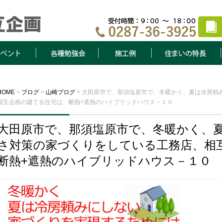
ト
各種勉強会
施工例
住まいの特長
HOME
>
ブログ
>
山崎ブログ
>
大田原市で、那須塩原市で、冬暖かく、夏は冷房頼
相互企画の建てる住宅は、断熱+遮熱のハイブリッドハウス－１０
大田原市で、那須塩原市で、冬暖かく、
さ対策の家づくりをしている工務店、相
断熱+遮熱のハイブリッドハウス－１０