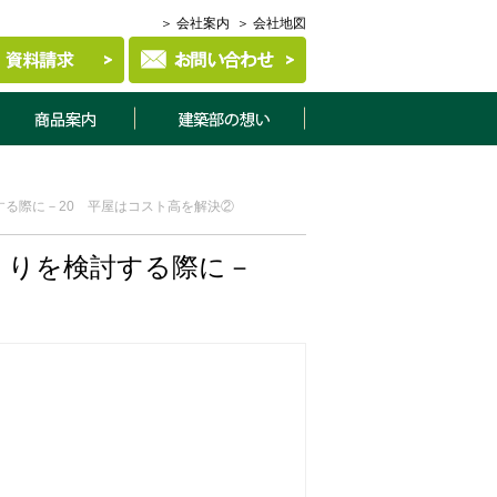
＞ 会社案内
＞ 会社地図
商品案内
建築部について
る際に－20 平屋はコスト高を解決②
くりを検討する際に－