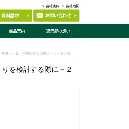
＞ 会社案内
＞ 会社地図
商品案内
建築部について
する際に－２ 平屋の最大のデメリット暑さ②
くりを検討する際に－２