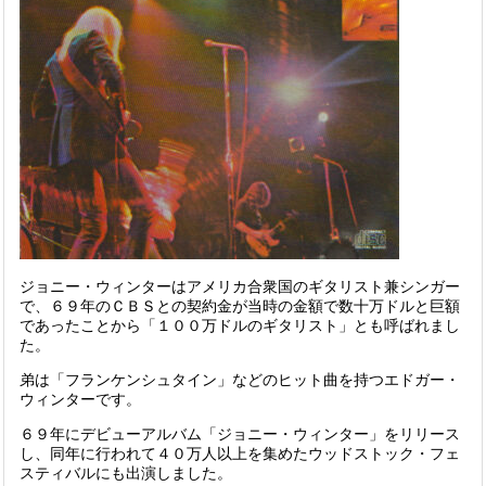
ジョニー・ウィンターは
アメリカ合衆国
の
ギタリスト
兼
シンガー
で、６９年のＣＢＳとの契約金が当時の金額で数十万ドルと巨額
であったことから「１００万ドルのギタリスト」とも呼ばれまし
た。
弟は「フランケンシュタイン」などのヒット曲を持つ
エドガー・
ウィンター
です。
６９年にデビューアルバム「ジョニー・ウィンター」をリリース
し、同年に行われて４０万人以上を集めた
ウッドストック・フェ
スティバル
にも出演しました。