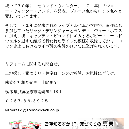
続いて７０年に「セカンド・ウィンター」、７１年に「ジョニ
ー・ウィンター・アンド」を発表、ブルース色からロック色へと
変わっていきます。
そして、７１年に発表されたライブアルバムが本作で、前作にも
参加していた
リック・デリンジャー
とランディ・ジョー・ホブス
に加え、後に
キャプテン・ビヨンド
に加入するボビー・コールド
ウェルを迎えた編成で行われたライブの模様を収録しており、ロ
ック史上におけるライヴ盤の名盤のひとつに挙げられています。
リフォームに関するお問合せ、
土地探し・家づくり・住宅ローンのご相談、お気軽にどうぞ。
株式会社相互企画 山崎まで
栃木県那須塩原市南郷屋4-16-1
０２８７-３６-３９２５
yamazaki@sougokikaku.co.jp