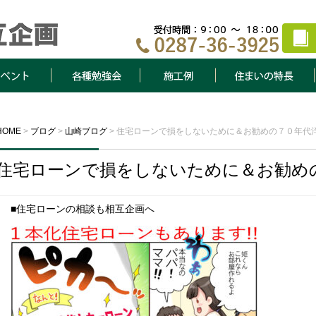
ト
各種勉強会
施工例
住まいの特長
HOME
>
ブログ
>
山崎ブログ
>
住宅ローンで損をしないために＆お勧めの７０年代
住宅ローンで損をしないために＆お勧め
■住宅ローンの相談も相互企画へ