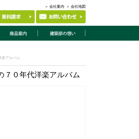
＞ 会社案内
＞ 会社地図
商品案内
建築部について
洋楽アルバム
の７０年代洋楽アルバム